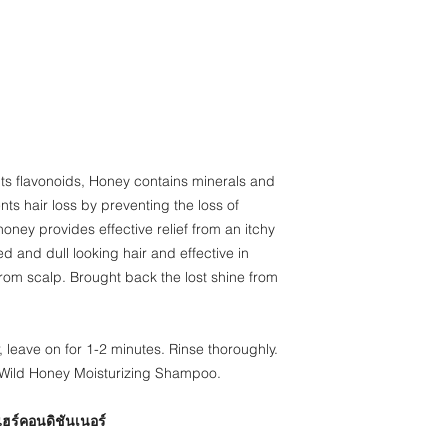
organisms.
nts flavonoids, Honey contains minerals and
ts hair loss by preventing the loss of
honey provides effective relief from an itchy
d and dull looking hair and effective in
 from scalp. Brought back the lost shine from
, leave on for 1-2 minutes. Rinse thoroughly.
c Wild Honey Moisturizing Shampoo.
แฮร์คอนดิชันเนอร์