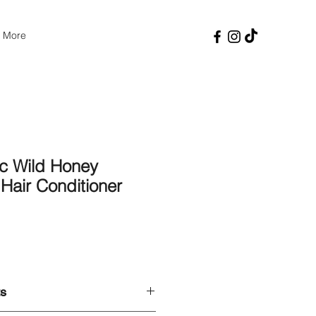
More
c Wild Honey
 Hair Conditioner
Price
ts