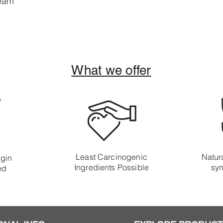
ream
Add to Cart
What we offer
Least Carcinogenic
Natura
igin
Ingredients Possible
syn
ed