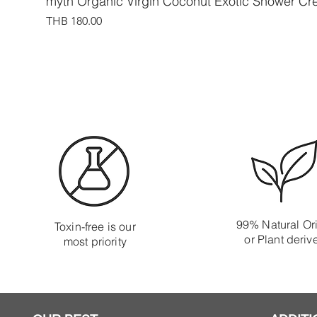
myth Organic Virgin Coconut Exotic Shower C
Price
THB 180.00
99% Natural Or
Toxin-free is our
or Plant deriv
most priority