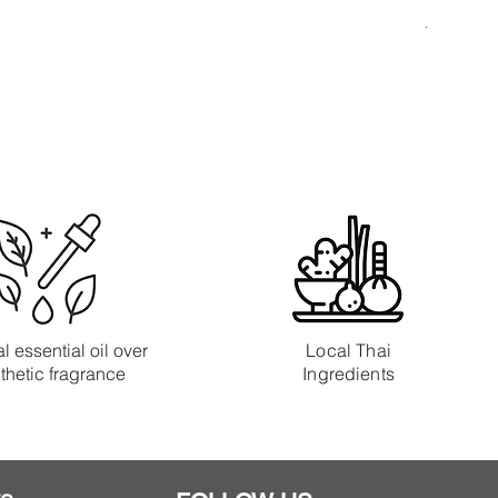
myth Pi
Price
THB 180.
l essential oil over
Local Thai
thetic fragrance
Ingredients