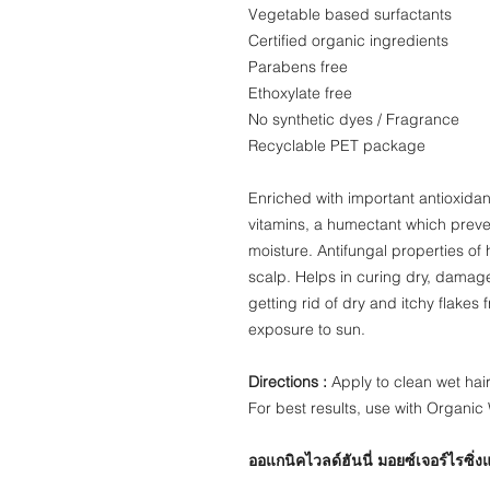
Vegetable based surfactants
Certified organic ingredients
Parabens free
Ethoxylate free
No synthetic dyes / Fragrance
Recyclable PET package
Enriched with important antioxida
vitamins, a humectant which preven
moisture. Antifungal properties of 
scalp. Helps in curing dry, damage
getting rid of dry and itchy flakes
exposure to sun.
Directions :
Apply to clean wet hair
For best results, use with Organi
ออแกนิคไวลด์ฮันนี่ มอยซ์เจอร์ไรซิ่ง