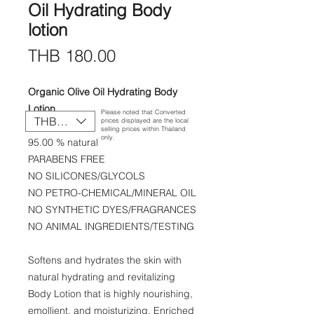
Oil Hydrating Body
lotion
Price
THB 180.00
Organic Olive Oil Hydrating Body
Lotion
Please noted that Converted
THB (฿)
prices displayed are the local
200 ml./7 fl. oz.
selling prices within Thailand
only.
95.00 % natural
PARABENS FREE
NO SILICONES/GLYCOLS
NO PETRO-CHEMICAL/MINERAL OIL
NO SYNTHETIC DYES/FRAGRANCES
NO ANIMAL INGREDIENTS/TESTING
Softens and hydrates the skin with
natural hydrating and revitalizing
Body Lotion that is highly nourishing,
emollient, and moisturizing. Enriched