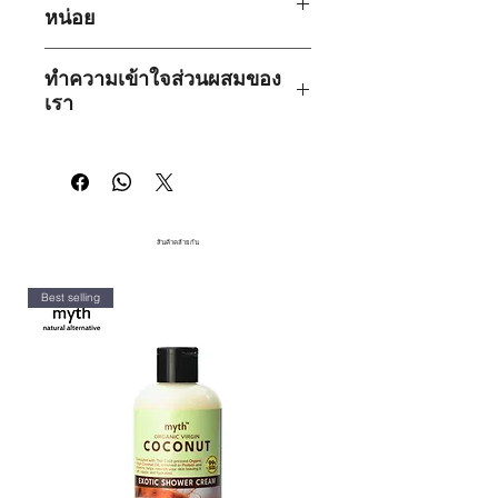
แพลตฟอร์มอีคอมเมิร์ซในประเทศไทย
หน่อย
ตั้ง เราเป็น
บริษัทแรกในประเทศไทย
ที่
เช่น Shopee, Lazada
ใส่ใจในผลกระทบสำคัญของส่วนผสม
bynature และ myth เป็นแบรนด์เฉพาะ
ทางเคมีต่อร่างกายของลูกค้า เราจึงผลิต
ทำความเข้าใจส่วนผสมของ
กลุ่มที่
เน้นคุณภาพและสูตรจาก
เฉพาะผลิตภัณฑ์จากธรรมชาติหรือจาก
เรา
ธรรมชาติ
เราเลือกใช้
ส่วนผสมคุณภาพ
พืชเท่านั้น
สูง
ซึ่งมักมีต้นทุนที่สูงกว่าสินค้าในตล่าด
Natural Origin (ส่วนผสมจาก
ทำให้เป็นเรื่องท้าทายที่เราจะแข่งขัน
เรามุ่งมั่นที่จะส่งมอบผลิตภัณฑ์ดูแลส่วน
ธรรมชาติ):
ส่วนผสมที่ได้มาจาก
โดยตรงกับสินค้าที่ผลิตจำนวนมากใน
บุคคลที่
เข้าถึงง่าย ต้นกำเนิดจาก
ธรรมชาติโดยตรง เช่น พืชหรือสัตว์
ห้างสรรพสินค้าขนาดใหญ่ได้
ธรรมชาติและปลอดสารพิษ
ด้วยการนำ
โดยผ่านกระบวนการแปรรูปน้อย
เสนอสิ่งที่ดีที่สุดจากธรรมชาติและ
ที่สุด
สินค้าคล้ายกัน
วิทยาศาสตร์จะให้ได้
Plant-Derived (ส่วนผสมจากพืช):
ส่วนผสมที่มาจากพืช และผ่าน
Best selling
กระบวนการสกัดสารประกอบที่มี
ประโยชน์ต่อผิวและผม
Non Carcinogenic (ไม่ก่อมะเร็ง):
สารหรือตัวแทนที่ไม่ก่อให้เกิดมะเร็ง
ซึ่งไม่มีความสามารถในการกระตุ้
นการพัฒนาเซลล์มะเร็งหรือเนื้องอก
ในสิ่งมีชีวิต