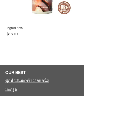
Ingredients
Ingredients
ราคา
ราคา
฿180.00
฿180.00
เพิ่มลงในรถเข็น
OUR BEST
ชุดน้ำมันมะพร้าวออแกนิค
มะกรูด
อัญชัน
ถ่านไม้ไผ่กัมมันต์
น้ำผึ้งออแกนิค