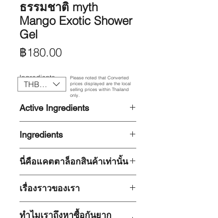
ธรรมชาติ myth
Mango Exotic Shower
Gel
ราคา
฿180.00
Ingredients
Please noted that Converted
THB (฿)
prices displayed are the local
selling prices within Thailand
only.
Active Ingredients
Active Ingredients
Ingredients
Active Ingredients
นี่คือแคตตาล็อกสินค้าเท่านั้น
เว็บไซต์นี้เป็นเพียงแคตตาล็อกสินค้า
เรื่องราวของเรา
เท่านั้น ไม่สามารถทำการสั่งซื้อโดยตรง
ผ่านเว็บไซต์นี้ได้ หากต้องการสั่งซื้อ
ก่อตั้งขึ้นในปี 1997
โดยเริ่มต้นจาก
สินค้า กรุณาไปที่หน้าร้านหรือ
ทำไมเราถึงหาซื้อกันยาก
กิจการเล็ก ๆ ในบ้านของครอบครัวผู้ก่อ