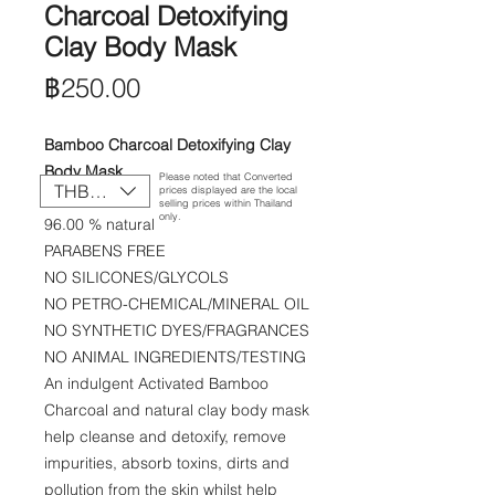
Charcoal Detoxifying
Clay Body Mask
ราคา
฿250.00
Bamboo Charcoal Detoxifying Clay
Body Mask
Please noted that Converted
THB (฿)
prices displayed are the local
200 g./7 oz.
selling prices within Thailand
only.
96.00 % natural
PARABENS FREE
NO SILICONES/GLYCOLS
NO PETRO-CHEMICAL/MINERAL OIL
NO SYNTHETIC DYES/FRAGRANCES
NO ANIMAL INGREDIENTS/TESTING
An indulgent Activated Bamboo
Charcoal and natural clay body mask
help cleanse and detoxify, remove
impurities, absorb toxins, dirts and
pollution from the skin whilst help