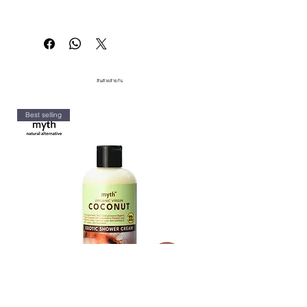
พืชเท่านั้น
สูง
ซึ่งมักมีต้นทุนที่สูงกว่าสินค้าในตล่าด
วิทยาศาสตร์จะให้ได้
Natural Origin (ส่วนผสมจาก
ทำให้เป็นเรื่องท้าทายที่เราจะแข่งขัน
เรามุ่งมั่นที่จะส่งมอบผลิตภัณฑ์ดูแลส่วน
ธรรมชาติ):
ส่วนผสมที่ได้มาจาก
โดยตรงกับสินค้าที่ผลิตจำนวนมากใน
บุคคลที่
เข้าถึงง่าย ต้นกำเนิดจาก
ธรรมชาติโดยตรง เช่น พืชหรือสัตว์
ห้างสรรพสินค้าขนาดใหญ่ได้
ธรรมชาติและปลอดสารพิษ
ด้วยการนำ
โดยผ่านกระบวนการแปรรูปน้อย
เสนอสิ่งที่ดีที่สุดจากธรรมชาติและ
ที่สุด
สินค้าคล้ายกัน
วิทยาศาสตร์จะให้ได้
Plant-Derived (ส่วนผสมจากพืช):
ส่วนผสมที่มาจากพืช และผ่าน
Best selling
กระบวนการสกัดสารประกอบที่มี
ประโยชน์ต่อผิวและผม
Non Carcinogenic (ไม่ก่อมะเร็ง):
สารหรือตัวแทนที่ไม่ก่อให้เกิดมะเร็ง
ซึ่งไม่มีความสามารถในการกระตุ้
นการพัฒนาเซลล์มะเร็งหรือเนื้องอก
ในสิ่งมีชีวิต