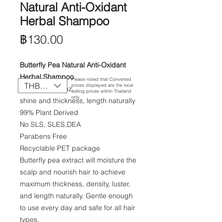
Natural Anti-Oxidant
Herbal Shampoo
ราคา
฿130.00
Butterfly Pea Natural Anti-Oxidant
Herbal Shampoo
Please noted that Converted
THB (฿)
prices displayed are the local
250 ml./8.5 fl. oz.
selling prices within Thailand
only.
shine and thickness, length naturally
99% Plant Derived
​No SLS, SLES,​DEA
Parabens Free​
Recyclable PET package
Butterfly pea extract will moisture the
scalp and nourish hair to achieve
maximum thickness, density, luster,
and length naturally. Gentle enough
to use every day and safe for all hair
types.