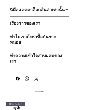
B5)
DI Water, Ammonium lauryl sulfate,
นี่คือแคตตาล็อกสินค้าเท่านั้น
(Plant derived),Disodium Laureth
Sulfosuccinate (Plant derived),
เว็บไซต์นี้เป็นเพียงแคตตาล็อกสินค้า
Cocamidropropyl Betaine (Plant
เรื่องราวของเรา
เท่านั้น ไม่สามารถทำการสั่งซื้อโดยตรง
derived), Butterfly Pea Extract ,(Plant
ผ่านเว็บไซต์นี้ได้ หากต้องการสั่งซื้อ
derived), Polyquaternium10 (Plant
ก่อตั้งขึ้นในปี 1997
โดยเริ่มต้นจาก
สินค้า กรุณาไปที่หน้าร้านหรือ
cellulose), D Panthenol (Natural
ทำไมเราถึงหาซื้อกันยาก
กิจการเล็ก ๆ ในบ้านของครอบครัวผู้ก่อ
แพลตฟอร์มอีคอมเมิร์ซในประเทศไทย
derived), Sodium Chloride (Natural
หน่อย
ตั้ง เราเป็น
บริษัทแรกในประเทศไทย
ที่
เช่น Shopee, Lazada
derived), Fragrance,
ใส่ใจในผลกระทบสำคัญของส่วนผสม
bynature และ myth เป็นแบรนด์เฉพาะ
Methylchloroisothiazolinone,
ทางเคมีต่อร่างกายของลูกค้า เราจึงผลิต
ทำความเข้าใจส่วนผสมของ
กลุ่มที่
เน้นคุณภาพและสูตรจาก
เฉพาะผลิตภัณฑ์จากธรรมชาติหรือจาก
เรา
ธรรมชาติ
เราเลือกใช้
ส่วนผสมคุณภาพ
พืชเท่านั้น
สูง
ซึ่งมักมีต้นทุนที่สูงกว่าสินค้าในตล่าด
Natural Origin (ส่วนผสมจาก
ทำให้เป็นเรื่องท้าทายที่เราจะแข่งขัน
เรามุ่งมั่นที่จะส่งมอบผลิตภัณฑ์ดูแลส่วน
ธรรมชาติ):
ส่วนผสมที่ได้มาจาก
โดยตรงกับสินค้าที่ผลิตจำนวนมากใน
บุคคลที่
เข้าถึงง่าย ต้นกำเนิดจาก
ธรรมชาติโดยตรง เช่น พืชหรือสัตว์
ห้างสรรพสินค้าขนาดใหญ่ได้
ธรรมชาติและปลอดสารพิษ
ด้วยการนำ
โดยผ่านกระบวนการแปรรูปน้อย
เสนอสิ่งที่ดีที่สุดจากธรรมชาติและ
ที่สุด
สินค้าคล้ายกัน
วิทยาศาสตร์จะให้ได้
Plant-Derived (ส่วนผสมจากพืช):
ส่วนผสมที่มาจากพืช และผ่าน
Best selling
กระบวนการสกัดสารประกอบที่มี