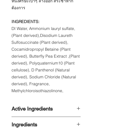
หนังศีรษะเบาๆ ล้างออก สระซ้ำหาก
ต้องการ
INGREDIENTS​:
DI Water, Ammonium lauryl sulfate,
(Plant derived),Disodium Laureth
Sulfosuccinate (Plant derived),
Cocamidropropyl Betaine (Plant
derived), Butterfly Pea Extract ,(Plant
derived), Polyquaternium10 (Plant
cellulose), D Panthenol (Natural
derived), Sodium Chloride (Natural
derived), Fragrance,
Methylchloroisothiazolinone,
Active Ingredients
Clitoria Ternatea Extract (Butterfly
Ingredients
Pea Flower), D Panthenol (Provitamin