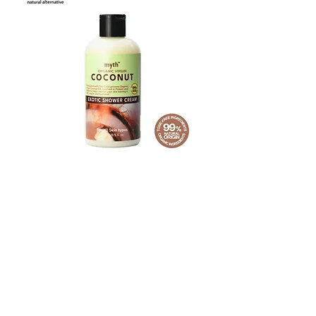
ประโยชน์ต่อผิวและผม
Non Carcinogenic (ไม่ก่อมะเร็ง):
สารหรือตัวแทนที่ไม่ก่อให้เกิดมะเร็ง
ซึ่งไม่มีความสามารถในการกระตุ้
นการพัฒนาเซลล์มะเร็งหรือเนื้องอก
ในสิ่งมีชีวิต
Ingredients
Ingredients
ราคา
ราคา
฿180.00
฿180.00
เพิ่มลงในรถเข็น
OUR BEST