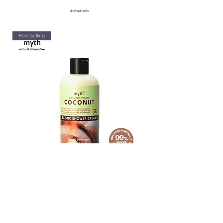
เสนอสิ่งที่ดีที่สุดจากธรรมชาติและ
ที่สุด
สินค้าคล้ายกัน
วิทยาศาสตร์จะให้ได้
Plant-Derived (ส่วนผสมจากพืช):
ส่วนผสมที่มาจากพืช และผ่าน
Best selling
กระบวนการสกัดสารประกอบที่มี
ประโยชน์ต่อผิวและผม
Non Carcinogenic (ไม่ก่อมะเร็ง):
สารหรือตัวแทนที่ไม่ก่อให้เกิดมะเร็ง
ซึ่งไม่มีความสามารถในการกระตุ้
นการพัฒนาเซลล์มะเร็งหรือเนื้องอก
ในสิ่งมีชีวิต
Ingredients
Ingredients
ราคา
ราคา
฿180.00
฿180.00
เพิ่มลงในรถเข็น