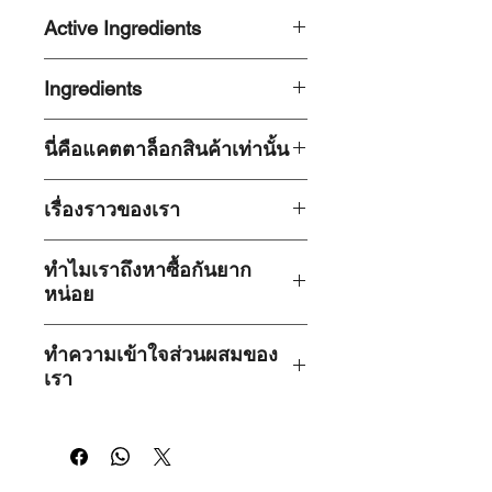
Active Ingredients
Aloe vera Extract, D Panthenol
Ingredients
(Provitamin B5),
DI Water, Ammonium lauryl sulfate,
นี่คือแคตตาล็อกสินค้าเท่านั้น
(Plant derived),Disodium Laureth
Sulfosuccinate (Plant derived),
เว็บไซต์นี้เป็นเพียงแคตตาล็อกสินค้า
Cocamidropropyl Betaine (Plant
เรื่องราวของเรา
เท่านั้น ไม่สามารถทำการสั่งซื้อโดยตรง
derived), Aloe vera Extract ,(Plant
ผ่านเว็บไซต์นี้ได้ หากต้องการสั่งซื้อ
derived), Polyquaternium10 (Plant
ก่อตั้งขึ้นในปี 1997
โดยเริ่มต้นจาก
สินค้า กรุณาไปที่หน้าร้านหรือ
cellulose), D Panthenol (Natural
ทำไมเราถึงหาซื้อกันยาก
กิจการเล็ก ๆ ในบ้านของครอบครัวผู้ก่อ
แพลตฟอร์มอีคอมเมิร์ซในประเทศไทย
derived), Sodium Chloride (Natural
หน่อย
ตั้ง เราเป็น
บริษัทแรกในประเทศไทย
ที่
เช่น Shopee, Lazada
derived), Fragrance,
ใส่ใจในผลกระทบสำคัญของส่วนผสม
bynature และ myth เป็นแบรนด์เฉพาะ
Methylchloroisothiazolinone,
ทางเคมีต่อร่างกายของลูกค้า เราจึงผลิต
ทำความเข้าใจส่วนผสมของ
กลุ่มที่
เน้นคุณภาพและสูตรจาก
เฉพาะผลิตภัณฑ์จากธรรมชาติหรือจาก
เรา
ธรรมชาติ
เราเลือกใช้
ส่วนผสมคุณภาพ
พืชเท่านั้น
สูง
ซึ่งมักมีต้นทุนที่สูงกว่าสินค้าในตล่าด
Natural Origin (ส่วนผสมจาก
ทำให้เป็นเรื่องท้าทายที่เราจะแข่งขัน
เรามุ่งมั่นที่จะส่งมอบผลิตภัณฑ์ดูแลส่วน
ธรรมชาติ):
ส่วนผสมที่ได้มาจาก
โดยตรงกับสินค้าที่ผลิตจำนวนมากใน
บุคคลที่
เข้าถึงง่าย ต้นกำเนิดจาก
ธรรมชาติโดยตรง เช่น พืชหรือสัตว์
ห้างสรรพสินค้าขนาดใหญ่ได้
ธรรมชาติและปลอดสารพิษ
ด้วยการนำ
โดยผ่านกระบวนการแปรรูปน้อย