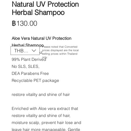
Natural UV Protection
Herbal Shampoo
ราคา
฿130.00
Aloe Vera Natural UV Protection
Herbal Shampoo
Please noted that Converted
THB (฿)
prices displayed are the local
250 ml./8.5 fl. oz.
selling prices within Thailand
only.
​​99% Plant Derived
​No SLS, SLES,
​DEA Parabens Free
​Recyclable PET package​
restore vitality and shine of hair
Enriched with Aloe vera extract that
restore vitality and shine of hair,
moisture scalp, prevent hair lose and
leave hair more manageable. Gentle